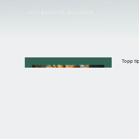
TILBAKE TIL BLOGGEN
Topp ti
who like