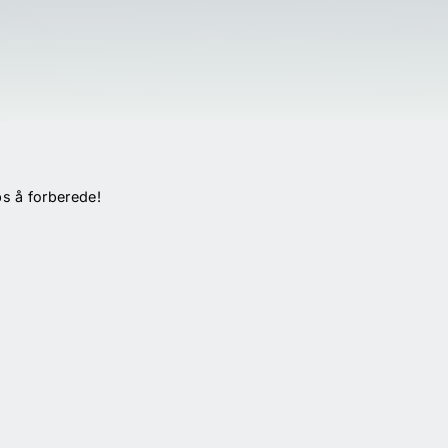
ps å forberede!
s cameras? I do! I also like dogs!